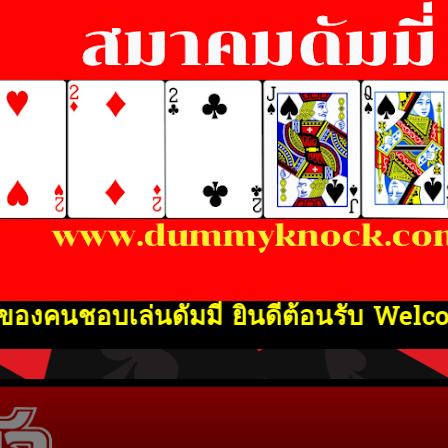
งคนชอบเล่นดัมมี่ ยินดีต้อนรับ Welco