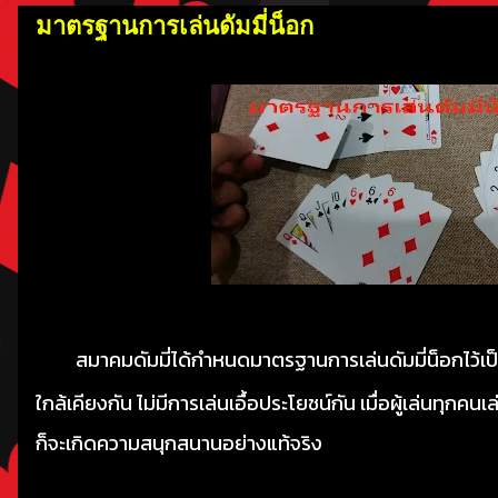
มาตรฐานการเล่นดัมมี่น็อก
สมาคมดัมมี่ได้กำหนดมาตรฐานการเล่นดัมมี่น็อกไว้เป็นสิ
ใกล้เคียงกัน ไม่มีการเล่นเอื้อประโยชน์กัน เมื่อผู้เล่นทุกคน
เล
ก็จะเกิดความสนุกสนานอย่างแท้จริง