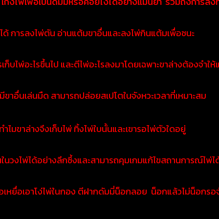
เก็งไพ่เพื่อ
เป็นดัมมี่หรือคอยโง่ได้อย่างแม่นยำ รวมถึงการลงทุนท
ได้ การลงไพ่ตัน อ่านแต้มขาอื่นและลงไพ่กินแต้มเพื่อชนะ
เก็บไพ่อะไรขึ้นไป และตีไพ่อะไรลงมาโดยเฉพาะขาล่างต้องจำให้
มีขาอื่นเล่นมืด สามารถปล่อยสเปโตในจังหวะเวลาที่เหมาะสม
ไมขาล่างจึงเก็บไพ่ ทิ้งไพ่ใบนั้นและเขารอไพ่ตัวใดอยู่
นวงไพ่ได้อย่างลึกซึ้งและสามารถคุมเกมแก้ไขสถานการณ์ไพ่
ยื่อเอาโง่ไพ่ในกอง ตีฝากดัมมี่น็อกลอย น็อกแล้วไม่น็อกรอจั