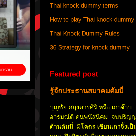
Thai knock dummy terms
How to play Thai knock dummy
Thai Knock Dummy Rules
36 Strategy for knock dummy
Featured post
รู้จักประธานสมาคมดัมมี่
บุญชัย ศฤงคารศิริ หรือ เกาจ๊าบ 
อารมณ์ดี คนพนัสนิคม จบปริญ
ด้านดัมมี่ มีโคตร เซียนเกาจิ้งเป