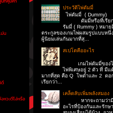
ี่คุ้มค่า
ประวัติไพ่ดัมมี่
ไพ่ดัมมี่ ( Dummy)
ดัมมี่หรือที่เรียก
รัมมี่ ( Rummy ) หมายถ
แม่น
ตระกูลของเกมไพ่ผสมรูปแบบหนึ่งท
ผู้นิยมเล่นกันมากที่สุ...
สเปโตคืออะไร
เกมไพ่ดัมมี่ของไ
ไพ่พิเศษอยู่ 2 ตัว ที่ มีแ
มากที่สุด คือ Q โพดำและ 2 ดอก
เรียกว่า...
ได้ดี
เคล็ดลับเพิ่มพลังสมอง
งหวะตีโง่หรือ
หากจะถามว่ามี
อะไรที่ป้องกันและรักษ
สมองเสื่อมได้บ้าง อา