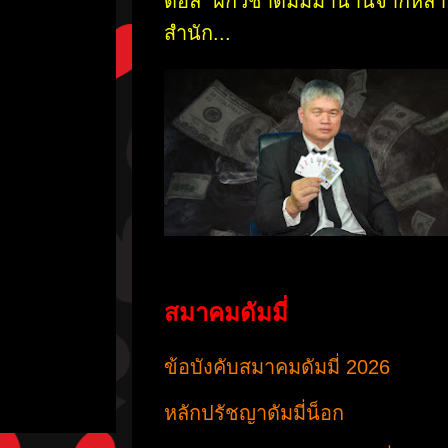
ดอล ฝึกวิชาดัมมี่มานานจากหลา
สำนัก...
สมาคมดัมมี่
ข้อบังคับสมาคมดัมมี่ 2026
หลักปรัชญาดัมมี่น็อก