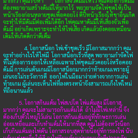
มากกว่า
คุณรีบหา โอกาสจั่วดัมมี่ให้ไว คุณต้องการดัมมี่
ต้องพยายามสร้างดัมมี่ให้มากไว้ พยายามจัดไพ่ชุดให้เป็น
หน้าเรียงก่อนหลายชุดเพื่อคอยโง่ ตีปี้หน้าเรียงให้ขาอื่นเกิด
จะทำให้มีดัมมี่ต่อเพิ่มได้อีก ไพ่คุณหาดัมมี่ให้เสี่ยงจั่วเพื่อ
ดัมมี่ อย่าเกิดเพราะจะทำให้ไพ่เสีย เกิดแล้วยังคอยเหมือน
เดิมให้เกิดดีกว่าตีเต็ม
4. โอกาสน็อก
ไพ่เข้าชุดเร็ว มีโอกาสมากกว่า คุณ
จะทำอย่างไรให้ไพ่มี โอกาสน็อกเร็วที่สุด พยายามกำจัดไพ่
ที่ไม่ต้องการออกให้เหลือเฉพาะไพ่ชุดแล้วคอยโง่หรือคอย
ดัมมี่ การเล่นต้นเกมมีโอกาสน็อกมากกว่าท้ายเกมเพราะ
ผู้
เล่นจะไม่ระวังการตี
ออก
ไพ่ในมือ
มาง่ายต่างจากการเล่น
ท้ายเกม ผู้เล่นจะเห็นไพ่ที่ลงตรงหน้าจึงสามารถเก็งไพ่ใหม่
ที่ถือนานแล้ว
5. โอกาสกินแต้ม
ไพ่สเปโต ไพ่แต้มสูง มีโอกาส
มากกว่า คุณจะไม่สามารถกินแต้มได้
ถ้าไม่มีไพ่เหล่านี้ จึง
ต้องเก็บตัวใหญ่ไว้เล่น โอกาสกินแต้มอยู่ที่ทักษะการเล่น
อ่อยเหยื่อและเก็บทำแต้มให้มากที่สุด คุณไม่ต้องหวังน็อก
เก็บกินแต้มลงไพ่ตัน โอกาสรอบสุดท้ายนี้
อยู่ที่การลงไพ่
นับ
แต้มแข่งขาอื่นให้ดี ลงไพ่กินแต้มแน่นอนแล้วตีปลอดภัย