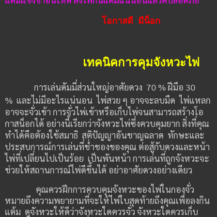
โอกาสดี มีน็อก
เทคนิคการคุมจังหวะไพ่
การเล่นดัมมี่ส่วนใหญ่อาศัยดวง
70 %
ฝีมือ
30
%
และไม่มีอะไรแน่นอน ไพ่สวย ๆ อาจจะลบมืด ไพ่แหลก
อาจจะจั่วเข้า การจั่วไพ่เข้าหรือเก็บไพ่จนสามารถสร้างโอ
กาสน็อกได้ อย่างนี้เรียกว่าจังหวะไพ่ซึ่งควบคุมยาก สิ่งที่คุณ
ทำได้คือต้องใช้สมาธิ สติปัญญาอันชาญฉลาด ทักษะและ
ประสบการณ์การเล่นที่ช่ำชองของคุณ ต่อสู้กับดวงและหน้า
ไพ่ที่เปลี่ยนไปเป็นร้อย เป็นพันหน้า การเล่นที่ถูกจังหวะจะ
ช่วยให้สถานการณ์ไพ่ดีขึ้นได้ อย่าอาศัยดวงอย่างเดียว
คุณควรฝึกการควบคุมจังหวะของไพ่ในกองจั่ว
หมายถึงความพยายามที่จะให้ไพ่ใบสุดท้ายถึงคุณเพื่อลงกิน
แต้ม
ดูจังหวะให้ดีว่าจังหวะใดควรจั่ว จังหวะใดควรเก็บ