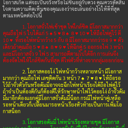
โอกาสเกิด แต่จะเป็นจริงหรือไม่ขึ้นอยู่กับดวง คุณควรตัดสิน
ใจตามความคิดเห็นของคุณเองว่าจะเล่นอย่างไรให้ดีที่สุด
ตามเทคนิคต่อไปนี้
1. โอกาสจั่วไพ่เข้าชุด
ไพ่ใกล้ชิด มีโอกาสมากกว่า
คุณถือไพ่ 5 ใบได้แก่ 5
♠
5
♥
8
♠
8
♥
10
♥
ให้ถือไพ่คู่ไว้ ตี
10
♥
ทิ้งรอไพ่หน้ากว้าง 5 กับ 8 มีโอกาสมากกว่ารอ 9
♥
ตัว
เดียวถ้าคุณถือ
5
♥
8
♠
8
♥
9
♥
ให้ฉีกคู่ 5 ออกรอไพ่ 3 หน้า
และมีโอกาสจั่ว 9 ไพ่ 5 สามารถตีตามไปได้อีก การเล่นจึง
ต้องจัดไพ่ให้ใกล้ชิดกันที่สุด ตีไพ่ตัวที่ห่างจากกลุ่มออกก่อน
2. โอกาสคอยโง่
ไพ่หน้ากว้างหลายหน้า มีโอกาส
มากกว่า คุณถือไพ่ เลขติดกัน 3 หน้า
7
♠
7
♥
8
♥
ให้ถือรอ
ไว้ถ้าจั่วตัวกันหรือดัมมี่อาจจะฉีกไพ่หน้าเรียงได้ถือไพ่คู่ไว้
ถ้าจำเป็นต้องตีกันก็ต้องตีให้รักษาหน้าไพ่ไว้คอยโง่ ถ้าจั่วดัม
มี่มาอีกต้องแยกคู่มีโอกาสจั่วดัมมี่น็อก
กรณีไพ่หน้าคู่เหลือ
รอหน้าเดียวก็เปลี่ยนมารอหน้าเรียงหัวท้ายเป็นการเพิ่มโอ
กาสน็อก
3. โอกาสรอดัมมี่
ไพ่หน้าเรียงหลายชุด
มีโอกาส