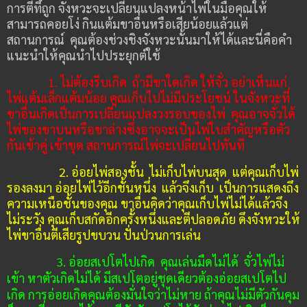
การตีที่ถูก จังหวะจะเปลี่ยนแปลงหน้าไพ่ในมือคุณให้
สามารถคอยโง่ กินแต้มขาอื่นหรือเสียน้อยแล้วแต่
สถานการณ์
คุณต้องช่วงชิงจังหวะนั้นมาให้ได้และนี่คือคำ
แนะนำให้คุณนำไปประยุกต์ใช้
1.
ไม่ต้องรีบเกิด
ถ้ามีขาใดเกิด ให้จั่ว อย่าเห็นแก่
ไพ่แต้มเล็กแต้มน้อย คุณเก็บไปไม่มีประโยชน์
ในจังหวะที่
ขาอื่นเกิดเป็นการเปลี่ยนแปลงวงรอบของไพ่
คุณอาจจั่วได้
ไพ่ของขาบนหรือขาล่างซึ่งอาจจะเป็นไพ่ใบสำคัญหรือตัว
กันเข้าคู่ เข้าชุด สถานการณ์ไพ่จะเปลี่ยนไปทันที
2.
อ่อยไพ่สองชั้น
ไม่เก็บไพ่บนสุด
แต่คุณเก็บไพ่
รองลงมา อ่อยไพ่ไว้อีกชั้นหนึ่ง
แล้วจึงเก็บ
เป็นการแสดงถึง
ความเหนือชั้นของคุณ ขาอื่นคิดว่าคุณเก็บไพ่ไม่ได้แล้วจึง
ไม่ระวัง คุณเก็บสกัดอีกครั้งหนึ่งและตีปลอดภัย ดึงจังหวะให้
ไพ่ขาอื่นตีเสียรูปขบวน ปั่นป่วนการเล่น
3.
อ่อยสเปโตไปเกิด
คุณเล่นมืดไม่ได้
จั่วไพ่ไม่
เข้า หาตัวเกิดไม่ได้ มีสเปโตอยู่ชุดเดียวต้องอ่อยสเปโตไป
เกิด การอ่อยเกิดคุณต้องมั่นใจว่าไม่หาย ถ้าคุณไม่มีตัวกันคุม