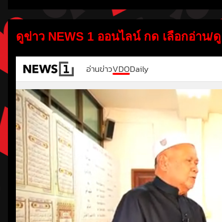
ดูข่าว NEWS 1 ออนไลน์ กด เลือกอ่าน/ด