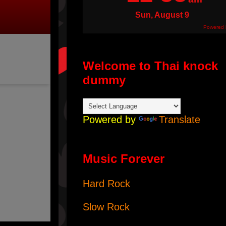
Sun, August 9
Powered 
DaysPedia
Welcome to Thai knock
dummy
Powered by
Translate
Music Forever
Hard Rock
Slow Rock