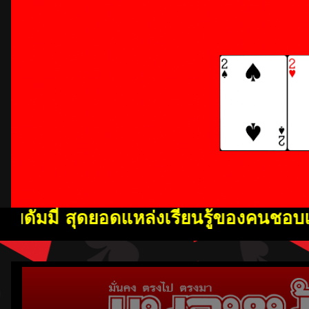
ี่ สุดยอดแหล่งเรียนรู้ของคนชอบเล่น