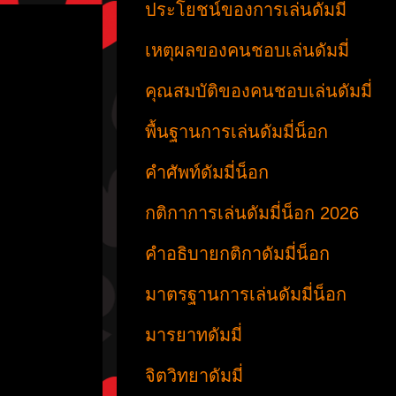
ประโยชน์ของการเล่นดัมมี่
เหตุผลของคนชอบเล่นดัมมี่
คุณสมบัติของคนชอบเล่นดัมมี่
พื้นฐานการเล่นดัมมี่น็อก
คำศัพท์ดัมมี่น็อก
กติกาการเล่นดัมมี่น็อก 2026
คำอธิบายกติกาดัมมี่น็อก
มาตรฐานการเล่นดัมมี่น็อก
มารยาทดัมมี่
จิตวิทยาดัมมี่