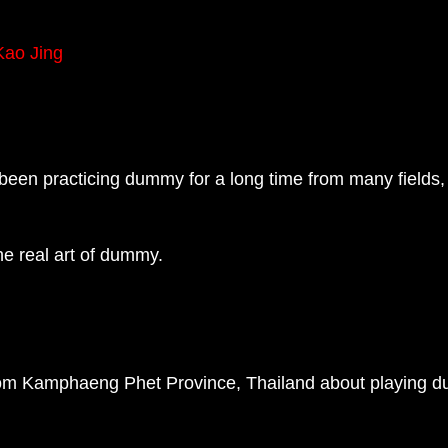
Kao Jing
en practicing dummy for a long time from many fields,
e real art of dummy.
 from Kamphaeng Phet Province, Thailand about playing