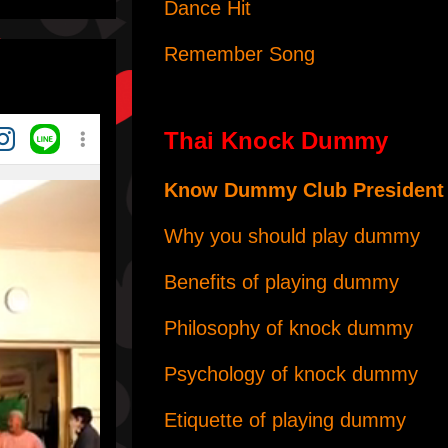
Dance Hit
Remember Song
Thai Knock Dummy
Know Dummy Club President
Why you should play dummy
Benefits of playing dummy
Philosophy of knock dummy
Psychology of knock dummy
Etiquette of playing dummy