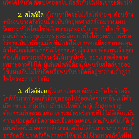
เกิดได้ให้เกิด ตีสเปโตออกไป ถือตัวกันไว้เผื่อเขาจะตีมาให้
2.
สไตล์มืด
ผู้เล่นขามืดจะไม่เกิดไพ่ง่าย ๆ ค่อนข้าง
หยิ่งจนบางครั้งก็ลบมืด เป็นนักยุทธศาสตร์จอมวางแผน
วิเคราะห์ไพ่โดยใช้หลักความน่าจะเป็น เขาเก็งไพ่เข้าชุด
แม่นยำหรือวางแผนสร้างดัมมี่คอยไพ่โง่ได้รวดเร็ว ไพ่ที่รอ
โง่อาจเป็นไพ่ที่คุณเก็บขึ้นไปก็ได้ เขาชอบเสี่ยง ชอบลงทุน
ถ้าไม่น็อกก็เสียมากจึงมีโอกาสเสียเร็ว ถ้าเขาตีลงทุนเร็ว คุณ
ต้องเพิ่มความระมัดระวังให้มากยิ่งขึ้น อย่าเผลอเด็ดขาด
เพราะอาจตีโง่ได้ ผู้เล่นสไตล์นี้ต้องให้พบกับสไตล์ขาอ่อย
ใช้แผนเก็บไม่ให้เกิดหรือพบกับขามืดที่อยู่ขาล่างแล้วดูว่า
ไพ่ใครจะสวยกว่ากัน
3.
สไตล์อ่อย
ผู้เล่นขาอ่อยหาจังหวะเกิดไพ่หัวหรือ
ใกล้หัวมากที่สุดแล้วฉีกชุดออกไปอ่อยเกิดจนขาอื่นไม่มีตัว
เกิด เขาไม่ได้มุ่งน็อก
มักชอบไพ่ตัวใหญ่แต้มสูง
เพราะ
ต้องการเก็บสะสมแต้ม
เขาระมัดระวังการตีโง่
ไม่ตีเสี่ยงเน้น
ความปลอดภัย มีความละเอียดรอบคอบ อ่านกินแต้มได้ดี ผู้
เล่นสไตล์นี้ไม่ค่อยจะเสียมากแต่ก็ไม่ได้กินมาก นาน ๆ จะน็
อกสักครั้ง บางครั้งก็พลาดท่าให้ขามืดได้ง่ายหากเกิดไพ่ไม่